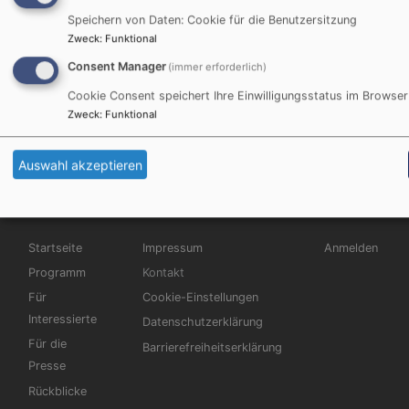
Speichern von Daten: Cookie für die Benutzersitzung
Zweck
:
Funktional
Consent Manager
(immer erforderlich)
Cookie Consent speichert Ihre Einwilligungsstatus im Browser
Bitte geben Sie in Ihrer Nachricht keine Links oder
Zweck
:
Funktional
Internetadressen an.
Auswahl akzeptieren
Hauptnavigation
Fußbereichsmenü
Benutzermen
Startseite
Impressum
Anmelden
Programm
Kontakt
Für
Cookie-Einstellungen
Interessierte
Datenschutzerklärung
Für die
Barrierefreiheitserklärung
Presse
Rückblicke