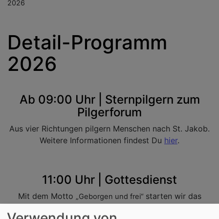
2026
Detail-Programm
2026
Ab 09:00 Uhr | Sternpilgern zum
Pilgerforum
Aus vier Richtungen pilgern Menschen nach St. Jakob.
Weitere Informationen findest Du
hier
.
11:00 Uhr | Gottesdienst
Mit dem Motto
starten wir das
„Geborgen und frei“
Pilgerforum.
Verwendung von