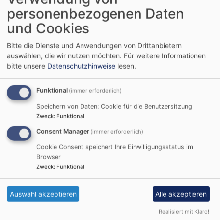
personenbezogenen Daten
12:15 - 12:45 Uhr | Möglichkeit zur
und Cookies
Einzelsegnung
Bitte die Dienste und Anwendungen von Drittanbietern
Nach dem Gottesdienst besteht in der St.
auswählen, die wir nutzen möchten.
Für weitere Informationen
Jakobskirche die Möglichkeit, sich persönlich segnen
bitte unsere
Datenschutzhinweise
lesen.
zu lassen.
Funktional
(immer erforderlich)
Speichern von Daten: Cookie für die Benutzersitzung
12:15 Uhr | Informationsstände
Zweck
:
Funktional
Nach dem Gottesdienst sind zahlreiche Ausstellende in
Consent Manager
(immer erforderlich)
der St. Jakobskirche
Cookie Consent speichert Ihre Einwilligungsstatus im
und im zweiten Obergeschoss des Gemeindezentrums
Browser
der Kirche zu finden.
Zweck
:
Funktional
Weitere Informationen findest Du
hier
.
Auswahl akzeptieren
Alle akzeptieren
Realisiert mit Klaro!
12:30 - 16:00 Uhr | Vorträge und