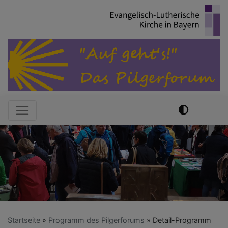
Direkt
zum
Inhalt
Hauptnavigation
Startseite
Programm des Pilgerforums
Detail-Programm