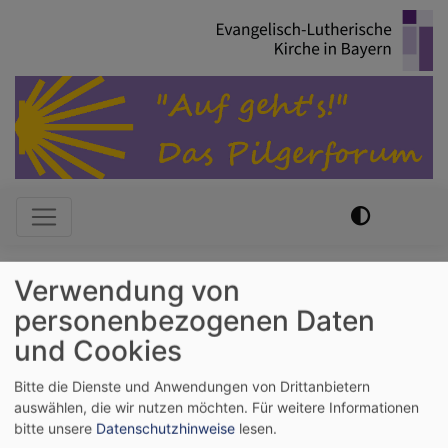
Direkt
zum
Inhalt
Hauptnavigation
Verwendung von
Startseite
Programm des Pilgerforums
Sternpilgern
personenbezogenen Daten
und Cookies
Sternpilgern
Bitte die Dienste und Anwendungen von Drittanbietern
auswählen, die wir nutzen möchten.
Für weitere Informationen
bitte unsere
Datenschutzhinweise
lesen.
Es ist vielleicht die beste Art, sich dem Pilgerforum zu